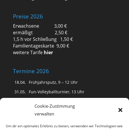
Preise 2026
Erwachsene 3,00 €
ermäßigt 2,50 €
1,5 h vor Schließung 1,50 €
Familientageskarte 9,00 €
weitere Tarife
hier
Termine 2026
18.04.
Frühjahrsputz, 9 – 12 Uhr
31.05.
Fun-Volleyballturnier, 13 Uhr
(Schwimmfest fällt aus)
Cookie-Zustimmung
20.06.
18 Uhr Kinderdisko
verwalten
20 Uhr
Romantische Nacht mit Tanz
und
Public Viewing der Fußball WM
Um dir ein optimales Erlebnis zu bieten, verwenden wir Technologien wie