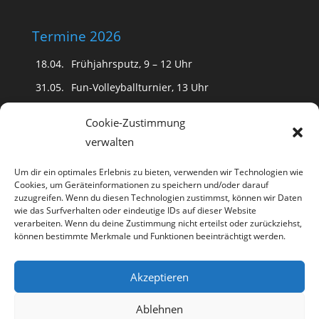
Termine 2026
18.04.
Frühjahrsputz, 9 – 12 Uhr
31.05.
Fun-Volleyballturnier, 13 Uhr
(Schwimmfest fällt aus)
Cookie-Zustimmung
20.06.
18 Uhr Kinderdisko
verwalten
20 Uhr
Romantische Nacht mit Tanz
und
Public Viewing der Fußball WM
Um dir ein optimales Erlebnis zu bieten, verwenden wir Technologien wie
Cookies, um Geräteinformationen zu speichern und/oder darauf
15.08.
18 Uhr Kinderdisko
zuzugreifen. Wenn du diesen Technologien zustimmst, können wir Daten
20 Uhr Karibische Nacht mit Tanz
wie das Surfverhalten oder eindeutige IDs auf dieser Website
verarbeiten. Wenn du deine Zustimmung nicht erteilst oder zurückziehst,
können bestimmte Merkmale und Funktionen beeinträchtigt werden.
Akzeptieren
Ablehnen
Datenschutz
Impressum