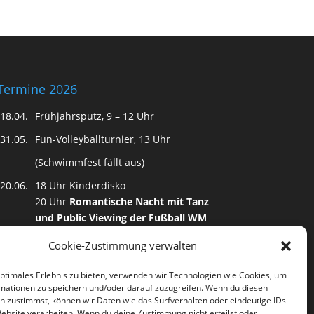
Termine 2026
18.04.
Frühjahrsputz, 9 – 12 Uhr
31.05.
Fun-Volleyballturnier, 13 Uhr
(Schwimmfest fällt aus)
20.06.
18 Uhr Kinderdisko
20 Uhr
Romantische Nacht mit Tanz
und Public Viewing der Fußball WM
15.08.
18 Uhr Kinderdisko
Cookie-Zustimmung verwalten
20 Uhr Karibische Nacht mit Tanz
optimales Erlebnis zu bieten, verwenden wir Technologien wie Cookies, um
mationen zu speichern und/oder darauf zuzugreifen. Wenn du diesen
n zustimmst, können wir Daten wie das Surfverhalten oder eindeutige IDs
Website verarbeiten. Wenn du deine Zustimmung nicht erteilst oder