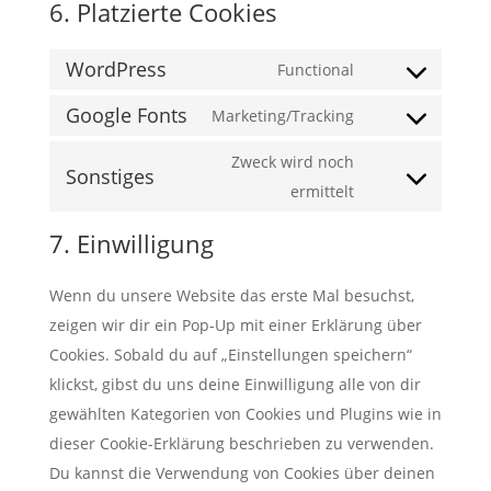
6. Platzierte Cookies
WordPress
Functional
Consent
Google Fonts
to
Marketing/Tracking
Consent
service
to
Zweck wird noch
wordpress
Sonstiges
service
Consent
ermittelt
google-
to
7. Einwilligung
fonts
service
sonstiges
Wenn du unsere Website das erste Mal besuchst,
zeigen wir dir ein Pop-Up mit einer Erklärung über
Cookies. Sobald du auf „Einstellungen speichern“
klickst, gibst du uns deine Einwilligung alle von dir
gewählten Kategorien von Cookies und Plugins wie in
dieser Cookie-Erklärung beschrieben zu verwenden.
Du kannst die Verwendung von Cookies über deinen