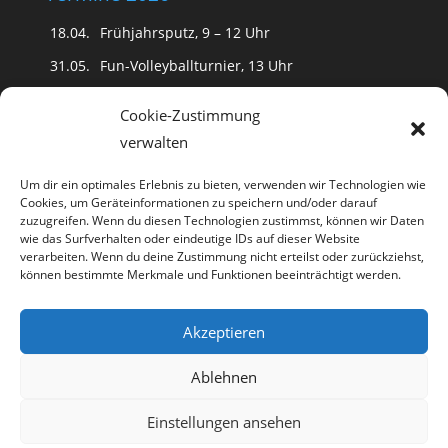
18.04.
Frühjahrsputz, 9 – 12 Uhr
31.05.
Fun-Volleyballturnier, 13 Uhr
(Schwimmfest fällt aus)
Cookie-Zustimmung
20.06.
18 Uhr Kinderdisko
verwalten
20 Uhr
Romantische Nacht mit Tanz
und
Public Viewing der Fußball WM
Um dir ein optimales Erlebnis zu bieten, verwenden wir Technologien wie
Cookies, um Geräteinformationen zu speichern und/oder darauf
15.08.
18 Uhr Kinderdisko
zuzugreifen. Wenn du diesen Technologien zustimmst, können wir Daten
20 Uhr Karibische Nacht mit Tanz
wie das Surfverhalten oder eindeutige IDs auf dieser Website
verarbeiten. Wenn du deine Zustimmung nicht erteilst oder zurückziehst,
können bestimmte Merkmale und Funktionen beeinträchtigt werden.
Akzeptieren
Ablehnen
Datenschutz
Impressum
Cookie-Richtlinie (EU)
Einstellungen ansehen