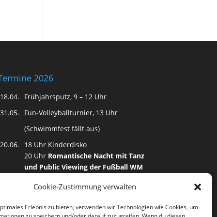
Termine 2026
18.04.
Frühjahrsputz, 9 – 12 Uhr
31.05.
Fun-Volleyballturnier, 13 Uhr
(Schwimmfest fällt aus)
20.06.
18 Uhr Kinderdisko
20 Uhr
Romantische Nacht mit Tanz
und Public Viewing der Fußball WM
15.08.
18 Uhr Kinderdisko
Cookie-Zustimmung verwalten
20 Uhr Karibische Nacht mit Tanz
optimales Erlebnis zu bieten, verwenden wir Technologien wie Cookies, um
mationen zu speichern und/oder darauf zuzugreifen. Wenn du diesen