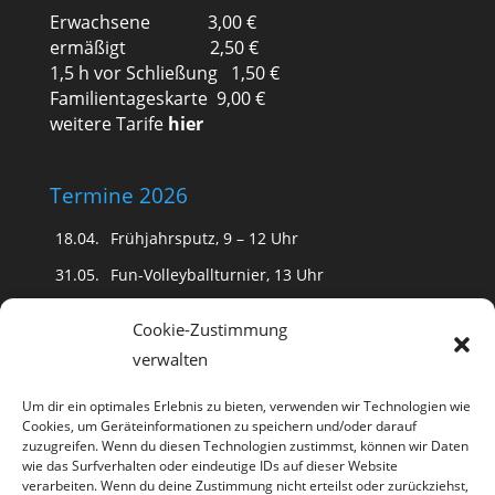
Erwachsene 3,00 €
ermäßigt 2,50 €
1,5 h vor Schließung 1,50 €
Familientageskarte 9,00 €
weitere Tarife
hier
Termine 2026
18.04.
Frühjahrsputz, 9 – 12 Uhr
31.05.
Fun-Volleyballturnier, 13 Uhr
(Schwimmfest fällt aus)
Cookie-Zustimmung
20.06.
18 Uhr Kinderdisko
verwalten
20 Uhr
Romantische Nacht mit Tanz
und
Public Viewing der Fußball WM
Um dir ein optimales Erlebnis zu bieten, verwenden wir Technologien wie
Cookies, um Geräteinformationen zu speichern und/oder darauf
15.08.
18 Uhr Kinderdisko
zuzugreifen. Wenn du diesen Technologien zustimmst, können wir Daten
20 Uhr Karibische Nacht mit Tanz
wie das Surfverhalten oder eindeutige IDs auf dieser Website
verarbeiten. Wenn du deine Zustimmung nicht erteilst oder zurückziehst,